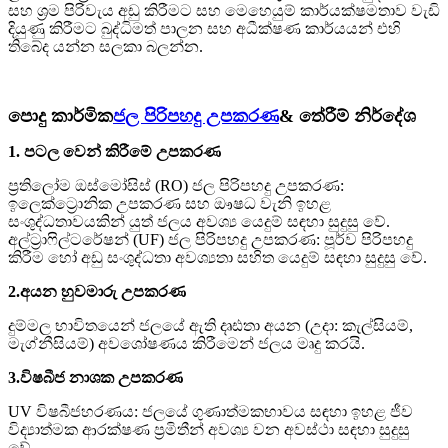
සහ ශ්‍රම පිරිවැය අඩු කිරීමට සහ මෙහෙයුම් කාර්යක්ෂමතාව වැඩි
දියුණු කිරීමට බුද්ධිමත් පාලන සහ අධීක්ෂණ කාර්යයන් එහි
තිබේද යන්න සලකා බලන්න.
පොදු කාර්මික
ජල පිරිපහදු උපකරණ
& තේරීම් නිර්දේශ
1. පටල වෙන් කිරීමේ උපකරණ
ප්‍රතිලෝම ඔස්මෝසිස් (RO) ජල පිරිපහදු උපකරණ:
ඉලෙක්ට්‍රොනික උපකරණ සහ ඖෂධ වැනි ඉහළ
සංශුද්ධතාවයකින් යුත් ජලය අවශ්‍ය යෙදුම් සඳහා සුදුසු වේ.
අල්ට්‍රාෆිල්ටරේෂන් (UF) ජල පිරිපහදු උපකරණ: පූර්ව පිරිපහදු
කිරීම හෝ අඩු සංශුද්ධතා අවශ්‍යතා සහිත යෙදුම් සඳහා සුදුසු වේ.
2.අයන හුවමාරු උපකරණ
දුම්මල භාවිතයෙන් ජලයේ ඇති දෘඪතා අයන (උදා: කැල්සියම්,
මැග්නීසියම්) අවශෝෂණය කිරීමෙන් ජලය මෘදු කරයි.
3.විෂබීජ නාශක උපකරණ
UV විෂබීජහරණය: ජලයේ ගුණාත්මකභාවය සඳහා ඉහළ ජීව
විද්‍යාත්මක ආරක්ෂණ ප්‍රමිතීන් අවශ්‍ය වන අවස්ථා සඳහා සුදුසු
වේ.