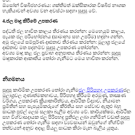
ඕසෝන් විෂබීජහරණය: ශක්තිමත් ඔක්සිකාරක විෂබීජ නාශක
හැකියාවන් අවශ්‍ය වන අවස්ථා සඳහා සුදුසු වේ.
4.ජල මෘදු කිරීමේ උපකරණ
පද්ධති ජල භාවිත කාලය තීරණය කරන්න: මෙහෙයුම් කාලය,
පැයක ජල පරිභෝජනය (සාමාන්‍ය සහ උපරිම) හඳුනා ගන්න.
අමු ජලයේ සම්පූර්ණ දෘඪතාව තීරණය කරන්න: මූලාශ්‍ර ජලයේ
දෘඪතාව මත පදනම්ව සුදුසු උපකරණ තෝරන්න.
අවශ්‍ය මෘදු කළ ජල ප්‍රවාහ අනුපාතය තීරණය කරන්න: සුදුසු
මෘදුකාරක ආකෘතිය තෝරා ගැනීමට මෙය භාවිතා කරන්න.
නිගමනය
සුදුසු කාර්මික උපකරණ තෝරා ගැනීම
ජල පිරිපහදු උපකරණ
ජල
මූලාශ්‍රවල ගුණාත්මකභාවය, පිරිපහදු කිරීමේ අරමුණු, තාක්‍ෂණ
වර්ගය, උපකරණ ක්‍රියාකාරිත්වය, ආර්ථික විද්‍යාව, නියාමන
ප්‍රමිතීන් සහ සැපයුම්කරුගේ කීර්තිය සහ සේවාව ඇතුළු බහු
සාධක පුළුල් ලෙස සලකා බැලීම අවශ්‍ය වේ. කාර්යක්ෂම, ආර්ථික
සහ විශ්වාසදායක ජල පිරිපහදු ප්‍රතිඵල ලබා ගනිමින් වඩාත් සුදුසු
උපකරණ තෝරා ගැනීම සඳහා ව්‍යවසායන් ඔවුන්ගේ නිශ්චිත
තත්වයන් අනුව අදාළ සියලු සාධක කිරා මැන බැලිය යුතුය.