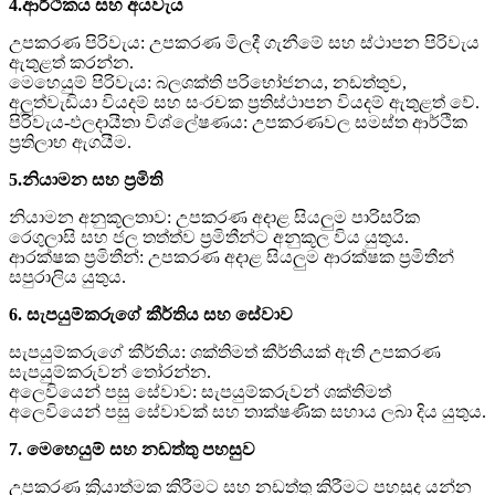
4.ආර්ථිකය සහ අයවැය
උපකරණ පිරිවැය: උපකරණ මිලදී ගැනීමේ සහ ස්ථාපන පිරිවැය
ඇතුළත් කරන්න.
මෙහෙයුම් පිරිවැය: බලශක්ති පරිභෝජනය, නඩත්තුව,
අලුත්වැඩියා වියදම් සහ සංරචක ප්‍රතිස්ථාපන වියදම් ඇතුළත් වේ.
පිරිවැය-ඵලදායීතා විශ්ලේෂණය: උපකරණවල සමස්ත ආර්ථික
ප්‍රතිලාභ ඇගයීම.
5.නියාමන සහ ප්‍රමිති
නියාමන අනුකූලතාව: උපකරණ අදාළ සියලුම පාරිසරික
රෙගුලාසි සහ ජල තත්ත්ව ප්‍රමිතීන්ට අනුකූල විය යුතුය.
ආරක්ෂක ප්‍රමිතීන්: උපකරණ අදාළ සියලුම ආරක්ෂක ප්‍රමිතීන්
සපුරාලිය යුතුය.
6. සැපයුම්කරුගේ කීර්තිය සහ සේවාව
සැපයුම්කරුගේ කීර්තිය: ශක්තිමත් කීර්තියක් ඇති උපකරණ
සැපයුම්කරුවන් තෝරන්න.
අලෙවියෙන් පසු සේවාව: සැපයුම්කරුවන් ශක්තිමත්
අලෙවියෙන් පසු සේවාවක් සහ තාක්ෂණික සහාය ලබා දිය යුතුය.
7. මෙහෙයුම් සහ නඩත්තු පහසුව
උපකරණ ක්‍රියාත්මක කිරීමට සහ නඩත්තු කිරීමට පහසුද යන්න