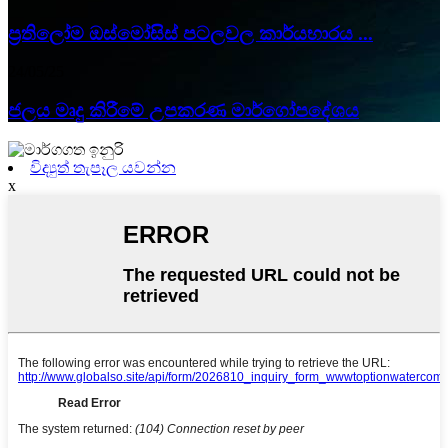
ප්‍රතිලෝම ඔස්මෝසිස් පටලවල කාර්යභාරය ...
24/05/25
ජලය මෘදු කිරීමේ උපකරණ මාර්ගෝපදේශය
විද්‍යුත් තැපෑල යවන්න
x