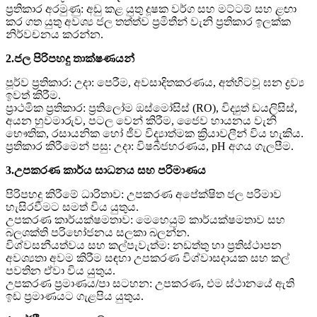
ප්‍රතිකාර අරමුණු: අඩු කළ යුතු දූෂක වර්ග සහ මට්ටම් සහ ළඟා
කර ගත යුතු අවශ්‍ය ජල තත්ත්ව ප්‍රමිතීන් වැනි ප්‍රතිකාර ඉලක්ක
නිර්වචනය කරන්න.
2.ජල පිරිපහදු තාක්ෂණයන්
පූර්ව ප්‍රතිකාර: උදා: පෙරීම, අවසාදිතකරණය, අත්හිටවූ ඝන ද්‍රව්‍ය
ඉවත් කිරීම.
ප්‍රාථමික ප්‍රතිකාර: ප්‍රතිලෝම ඔස්මෝසිස් (RO), විද්‍යුත් ඩයලිසිස්,
අයන හුවමාරුව, පටල වෙන් කිරීම, ජෛව හායනය වැනි
භෞතික, රසායනික හෝ ජීව විද්‍යාත්මක ක්‍රියාවලීන් විය හැකිය.
ප්‍රතිකාර කිරීමෙන් පසු: උදා: විෂබීජහරණය, ​​pH අගය ගැලපීම.
3.උපකරණ කාර්ය සාධනය සහ පරිමාණය
පිරිපහදු කිරීමේ ධාරිතාව: උපකරණ අපේක්ෂිත ජල පරිමාව
හැසිරවීමට සමත් විය යුතුය.
උපකරණ කාර්යක්ෂමතාව: මෙහෙයුම් කාර්යක්ෂමතාව සහ
බලශක්ති පරිභෝජනය සලකා බලන්න.
විශ්වසනීයත්වය සහ කල්පැවැත්ම: නඩත්තු හා ප්‍රතිස්ථාපන
අවශ්‍යතා අවම කිරීම සඳහා උපකරණ විශ්වාසදායක සහ කල්
පවතින ඒවා විය යුතුය.
උපකරණ ප්‍රමාණය/පා සටහන: උපකරණ, එම ස්ථානයේ ඇති
ඉඩ ප්‍රමාණයට ගැළපිය යුතුය.