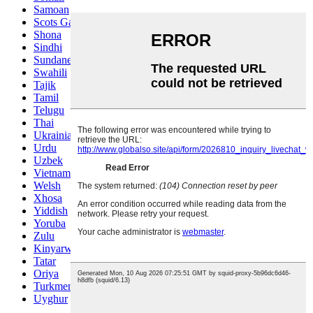
Samoan
Scots Gaelic
Shona
Sindhi
Sundanese
Swahili
Tajik
Tamil
Telugu
Thai
Ukrainian
Urdu
Uzbek
Vietnamese
Welsh
Xhosa
Yiddish
Yoruba
Zulu
Kinyarwanda
Tatar
Oriya
Turkmen
Uyghur