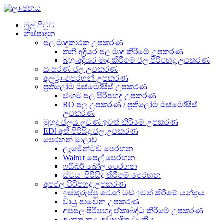
මුල් පිටුව
නිෂ්පාදන
ජල මෘදුකාරක උපකරණ
තනි අදියර ජල මෘදු කිරීමේ උපකරණ
බහු-අදියර මෘදු කිරීමේ ජල පිරිපහදු උපකරණ
සංසරණ ජල උපකරණ
අල්ට්‍රා-පෙරහන් උපකරණ
ප්‍රතිලෝම ඔස්මෝසිස් උපකරණ
ජංගම ජල පිරිපහදු උපකරණ
RO ජල උපකරණ / ප්‍රතිලෝම ඔස්මෝසිස්
උපකරණ
මුහුදු ජලය ලවණ ඉවත් කිරීමේ උපකරණ
EDI අති පිරිසිදු ජල උපකරණ
පෙරහන් මාලාව
ලැමිෙන්ටඩ් පෙරහන
Walnut ෂෙල් පෙරහන
ෆයිබර් බෝල පෙරහන
ස්වයං පිරිසිදු කිරීමේ පෙරහන
අපජල පිරිපහදු උපකරණ
ඉස්කුරුප්පු රොන් මඩ ඉවත් කිරීමේ යන්ත්‍රය
වායු පාවෙන උපකරණ
අපජල පිරිපහදු ඒකාබද්ධ කිරීමේ උපකරණ
ආනත නල අවසාදිත ටැංකිය