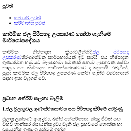
පුවත්
සමාගම් පුවත්
කර්මාන්ත පුවත්
කාර්මික ජල පිරිපහදු උපකරණ තෝරා ගැනීමේ
මාර්ගෝපදේශය
කාර්මික නිෂ්පාදන ක්‍රියාවලීන්හිදී,
ජල පිරිපහදු
උපකරණ
තීරණාත්මක කාර්යභාරයක් ඉටු කරයි. එය නිෂ්පාදන
ගුණාත්මක භාවයට බලපානවා පමණක් නොව උපකරණ සේවා
කාලය සහ නිෂ්පාදන කාර්යක්ෂමතාවයට ද බලපායි. එබැවින්,
සුදුසු කාර්මික ජල පිරිපහදු උපකරණ තෝරා ගැනීම ව්‍යවසායන්
සඳහා ඉතා වැදගත් වේ.
ප්‍රධාන තේරීම් සලකා බැලීම්
1.ජල මූලාශ්‍රවල ගුණාත්මකභාවය සහ පිරිපහදු කිරීමේ අරමුණු
මූලාශ්‍ර ලක්ෂණ: අංශු ද්‍රව්‍ය, ඛනිජ අන්තර්ගතය, ක්ෂුද්‍ර ජීවීන් සහ
විභව හානිකර රසායනික ද්‍රව්‍ය වැනි ජල ප්‍රභවයේ භෞතික හා
රසායනික ගුණාංග තේරුම් ගන්න.