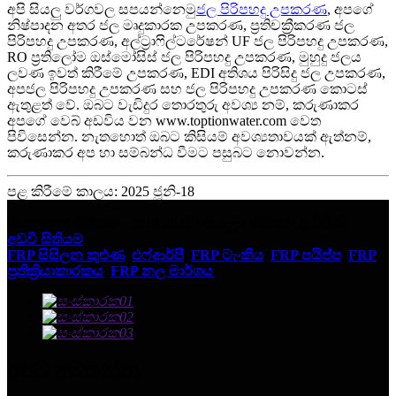
අපි සියලු වර්ගවල සපයන්නෙමු
ජල පිරිපහදු උපකරණ
, අපගේ
නිෂ්පාදන අතර ජල මෘදුකාරක උපකරණ, ප්‍රතිචක්‍රීකරණ ජල
පිරිපහදු උපකරණ, අල්ට්‍රාෆිල්ටරේෂන් UF ජල පිරිපහදු උපකරණ,
RO ප්‍රතිලෝම ඔස්මෝසිස් ජල පිරිපහදු උපකරණ, මුහුදු ජලය
ලවණ ඉවත් කිරීමේ උපකරණ, EDI අතිශය පිරිසිදු ජල උපකරණ,
අපජල පිරිපහදු උපකරණ සහ ජල පිරිපහදු උපකරණ කොටස්
ඇතුළත් වේ. ඔබට වැඩිදුර තොරතුරු අවශ්‍ය නම්, කරුණාකර
අපගේ වෙබ් අඩවිය වන www.toptionwater.com වෙත
පිවිසෙන්න. නැතහොත් ඔබට කිසියම් අවශ්‍යතාවයක් ඇත්නම්,
කරුණාකර අප හා සම්බන්ධ වීමට පසුබට නොවන්න.
පළ කිරීමේ කාලය: 2025 ජූනි-18
© ප්‍රකාශන හිමිකම - 2010-2023 : සියලුම හිමිකම් ඇවිරිණි.
අඩවි සිතියම
FRP සිසිලන කුළුණ
,
එෆ්ආර්පී
,
FRP ටැංකිය
,
FRP පයිප්ප
,
FRP
ප්‍රතික්‍රියාකාරකය
,
FRP නල මාර්ගය
,
අපව අමතන්න