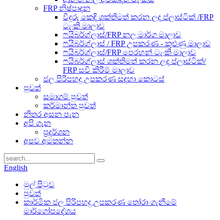
FRP නිෂ්පාදන
වීදුරු කෙඳි ශක්තිමත් කරන ලද ප්ලාස්ටික් /FRP
ටැංකි මාලාව
ෆයිබර්ග්ලාස්/FRP නල මාර්ග මාලාව
ෆයිබර්ග්ලාස් / FRP උපකරණ - කුළුණු මාලාව
ෆයිබර්ග්ලාස්/FRP පෙරහන් ටැංකි මාලාව
ෆයිබර්ග්ලාස් ශක්තිමත් කරන ලද ප්ලාස්ටික්/
FRP සවි කිරීම් මාලාව
ජල පිරිපහදු උපකරණ සඳහා කොටස්
පුවත්
සමාගම් පුවත්
කර්මාන්ත පුවත්
නිතර අසන පැන
අපි ගැන
ප්‍රදර්ශන
අපව අමතන්න
English
මුල් පිටුව
පුවත්
කාර්මික ජල පිරිපහදු උපකරණ තෝරා ගැනීමේ
මාර්ගෝපදේශය