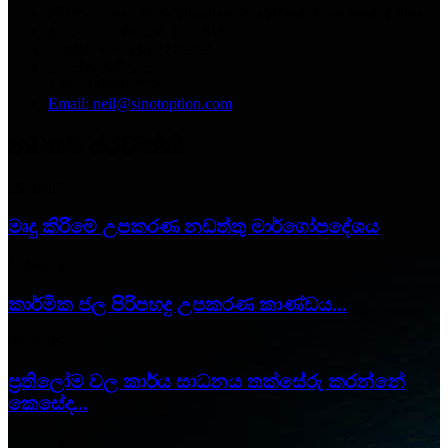
ලිපිනය: No.13129 Yingqian St.Weifang, Shandong, China.
දුරකථන: +86 536 2221818
ෆැක්ස්: +86 536 2221919
වට්ස්ඇප්/වීචැට්:
+86 13356367799
Email: neil@sinotoption.com
නවතම ප්රවෘත්ති
25/02/07
මෘදු කිරීමේ උපකරණ නඩත්තු මාර්ගෝපදේශය
18/06/25
කාර්මික ජල පිරිපහදු උපකරණ කාණ්ඩය...
07/06/25
ප්‍රතිලෝම වල කාර්ය සාධනය තක්සේරු කරන්නේ
කෙසේද...
04/06/25